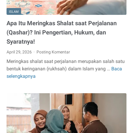
ISLAM
Apa Itu Meringkas Shalat saat Perjalanan
(Qashar)? Ini Pengertian, Hukum, dan
Syaratnya!
April 29, 2026
Posting Komentar
Meringkas shalat saat perjalanan merupakan salah satu
bentuk keringanan (rukhsah) dalam Islam yang …
Baca
Apa
selengkapnya
Itu
Meringkas
Shalat
saat
Perjalanan
(Qashar)?
Ini
Pengertian,