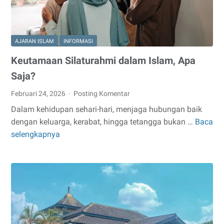
Hukum,
dan
Syaratnya!
AJARAN ISLAM
INFORMASI
Keutamaan Silaturahmi dalam Islam, Apa
Saja?
Februari 24, 2026
Posting Komentar
Dalam kehidupan sehari-hari, menjaga hubungan baik
dengan keluarga, kerabat, hingga tetangga bukan …
Baca
Keutamaan
selengkapnya
Silaturahmi
dalam
Islam,
Apa
Saja?