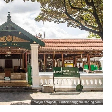
Masjid Kotagede, Sumber: banggabersarung.com