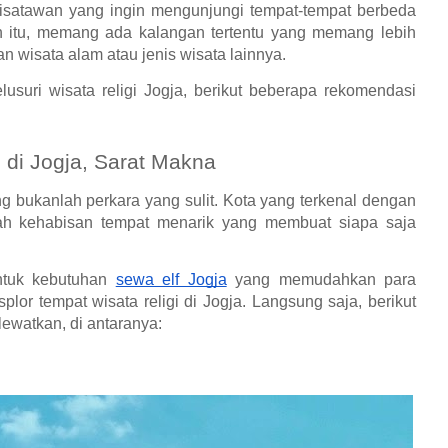
isatawan yang ingin mengunjungi tempat-tempat berbeda 
n itu, memang ada kalangan tertentu yang memang lebih 
an wisata alam atau jenis wisata lainnya.
suri wisata religi Jogja, berikut beberapa rekomendasi 
di Jogja, Sarat Makna
 bukanlah perkara yang sulit. Kota yang terkenal dengan 
ah kehabisan tempat menarik yang membuat siapa saja 
ntuk kebutuhan 
sewa elf Jogja
 yang memudahkan para 
lor tempat wisata religi di Jogja. Langsung saja, berikut 
lewatkan, di antaranya: 