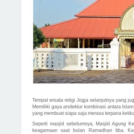
Tempat wisata religi Jogja selanjutnya yang j
Memiliki gaya arsitektur kombinasi antara Islam
yang membuat siapa saja merasa terpana ketika
Seperti masjid sebelumnya, Masjid Agung Ke
keagamaan saat bulan Ramadhan tiba. Kare