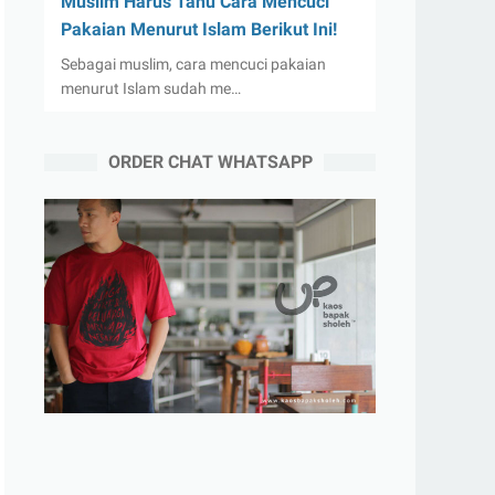
Muslim Harus Tahu Cara Mencuci
Pakaian Menurut Islam Berikut Ini!
Sebagai muslim, cara mencuci pakaian
menurut Islam sudah me…
ORDER CHAT WHATSAPP