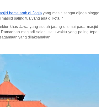
asjid bersejarah di Jogja
 yang masih sangat dijaga hingga 
 masjid paling tua yang ada di kota ini. 
sitektur khas Jawa yang sudah jarang ditemui pada masjid-
n Ramadhan menjadi salah  satu waktu yang paling tepat, 
keagamaan yang dilaksanakan.