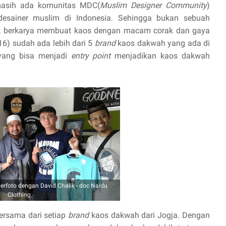
, masih ada komunitas MDC(
Muslim Designer Community
)
esainer muslim di Indonesia. Sehingga bukan sebuah
 berkarya membuat kaos dengan macam corak dan gaya
016) sudah ada lebih dari 5
brand
kaos dakwah yang ada di
 yang bisa menjadi
entry point
menjadikan kaos dakwah
rfoto dengan David Chalik - doc Naidu
Clothing
rsama dari setiap
brand
kaos dakwah dari Jogja. Dengan