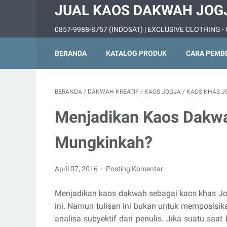
JUAL KAOS DAKWAH JOG
0857-9988-8757 (INDOSAT) | EXCLUSIVE CLOTHING - 
BERANDA
KATALOG PRODUK
CARA PEMB
BERANDA
/
DAKWAH KREATIF
/
KAOS JOGJA
/
KAOS KHAS J
Menjadikan Kaos Dakwa
Mungkinkah?
April 07, 2016
Posting Komentar
Menjadikan kaos dakwah sebagai kaos khas Jogj
ini. Namun tulisan ini bukan untuk memposisika
analisa subyektif dari penulis. Jika suatu saat