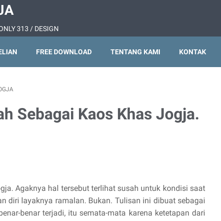
JA
ONLY 313 / DESIGN
ELIAN
FREE DOWNLOAD
TENTANG KAMI
KONTAK
OGJA
h Sebagai Kaos Khas Jogja.
a. Agaknya hal tersebut terlihat susah untuk kondisi saat
n diri layaknya ramalan. Bukan. Tulisan ini dibuat sebagai
 benar-benar terjadi, itu semata-mata karena ketetapan dari