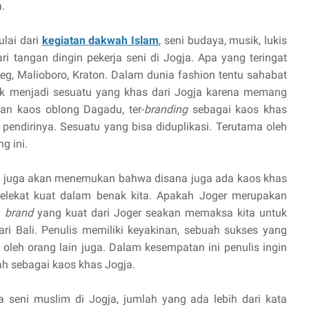
.
lai dari
kegiatan dakwah Islam
, seni budaya, musik, lukis
ri tangan dingin pekerja seni di Jogja. Apa yang teringat
deg, Malioboro, Kraton. Dalam dunia fashion tentu sahabat
ik menjadi sesuatu yang khas dari Jogja karena memang
kan kaos oblong Dagadu, ter-
branding
sebagai kaos khas
 pendirinya. Sesuatu yang bisa diduplikasi. Terutama oleh
g ini.
 kita juga akan menemukan bahwa disana juga ada kaos khas
elekat kuat dalam benak kita. Apakah Joger merupakan
n
brand
yang kuat dari Joger seakan memaksa kita untuk
i Bali. Penulis memiliki keyakinan, sebuah sukses yang
i oleh orang lain juga. Dalam kesempatan ini penulis ingin
 sebagai kaos khas Jogja.
 seni muslim di Jogja, jumlah yang ada lebih dari kata