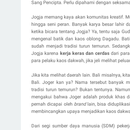
Sang Pencipta. Perlu dipahami dengan seksama
Jogja memang kaya akan komunitas kreatif. Mu
hingga seni peran. Banyak karya besar lahir da
ketika bicara tentang Jogja? Ya, tentu saja Gu
mengenal batik dan kaos oblong Dagadu. Bat
sudah menjadi tradisi turun temurun. Sedang
Jogja karena
kerja keras dan cerdas
dari para
para pelaku kaos dakwah, jika jeli melihat peluan
Jika kita melihat daerah lain. Bali misalnya,
Bali. Joger kan ya? Nama tersebut banyak m
tradisi turun temurun? Bukan tentunya. Namu
mengakui bahwa Joger adalah produk khas dar
pernah dicapai oleh
brand
lain, bisa diduplikas
membincangkan upaya menjadikan kaos dakwah
Dari segi sumber daya manusia (SDM) pekerja